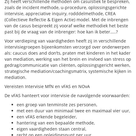
Zij heeft verschillende methoden om casuïstiek te bespreken,
zoals de incident methode, u-procedure, oplossingsgerichte
intervisie, appreciative inquiry, rodddelmethode, CREA
(Collectieve Reflectie & Eigen Actie) model. Met de inbrengen
van de casus bespreekt zij vooraf welke methodiek het beste
past bij de vraag van de inbrenger: hoe kan ik beter…..?
Voor verdieping van vaardigheden heeft zij in verschillende
intervisiegroepen bijeenkomsten verzorgd over onderwerpen
als: caucus does and don’ts, praten met kinderen in het kader
van mediation, werking van het brein en invloed van stress op
gedrag/communicatie van cliënten, oplossingsgericht werken,
strategische mediation/coachingsmatrix, systemische kijken in
mediation.
Vereisten Intervisie MfN en vFAS en NOvA
De vFAS hanteert voor intervisie de navolgende voorwaarden:
een groep van tenminste zes personen,
met een duur van minimaal twee en maximaal vier uur,
een vFAS erkende begeleider,
hantering van een bepaalde methode,
eigen vaardigheden staan central,
recht op een opleidingspunt per uur.